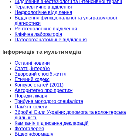
Відділення анестезіології та інтенсивної терапії
Терапевтичне відділення
Нефрологічне відділення
Відділення функціональної та ультразвукової
діагностики
Рентгенологічне відділення
Клінічна лабораторія
Патологоанатомічне відділення
Інформація та мультимедіа
Останні новини
Статті, інтерв'ю
Здоровий спосіб життя
Етичний кодекс
Конкурс статей (2011)
Авторитетно про престиж
Поради лікаря
Трибуна молодого спеціаліста
Пам'яті колеги
Збройні Сили України: допомога та волонтерська
діяльність
Кампанія підписання декларацій
Фотогалерея
Відеоінформація