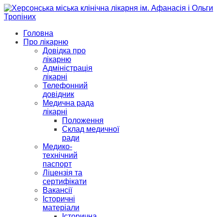
Головна
Про лікарню
Довідка про
лікарню
Адміністрація
лікарні
Телефонний
довідник
Медична рада
лікарні
Положення
Склад медичної
ради
Медико-
технічний
паспорт
Ліцензія та
сертифікати
Вакансії
Історичні
матеріали
Історична