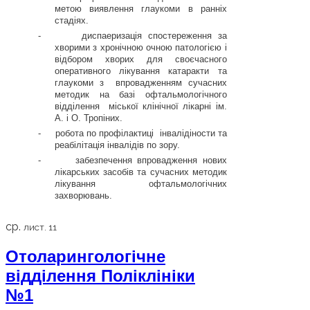
метою виявлення глаукоми в ранніх
стадіях.
-
диспаеризація спостереження за
хворими з хронічною очною патологією і
відбором хворих для своєчасного
оперативного лікування катаракти та
глаукоми з
впровадженням сучасних
методик на базі офтальмологічного
відділення
міської клінічної лікарні ім.
А. і О. Тропіних.
-
робота по профілактиці
інвалідіности та
реабілітація інвалідів по зору.
-
забезпечення впровадження нових
лікарських засобів та сучасних методик
лікування офтальмологічних
захворювань.
ср.
лист. 11
Отоларингологічне
відділення Поліклініки
№1