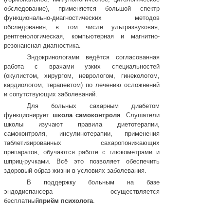
обследование), применяется большой спектр
функционально-диагностических методов
обследования, в том числе ультразвуковая,
рентгенологическая, компьютерная и магнитно-
резонансная диагностика.
Эндокринологами ведётся согласованная
работа с врачами узких специальностей
(окулистом, хирургом, неврологом, гинекологом,
кардиологом, терапевтом) по лечению осложнений
и сопутствующих заболеваний.
Для больных сахарным диабетом
функционирует
школа самоконтроля
. Слушатели
школы изучают правила диетотерапии,
самоконтроля, инсулинотерапии, применения
таблетизированных сахаропонижающих
препаратов, обучаются работе с глюкометрами и
шприц-ручками. Всё это позволяет обеспечить
здоровый образ жизни в условиях заболевания.
В поддержку больным на базе
эндодиспансера осуществляется
бесплатный
приём психолога
.