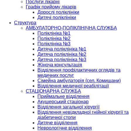
Послуги лікарні
Графік прийому лікарів
Дорослі поліклініки
Дитячі поліклініки
Структура
АМБУЛАТОРНО-ПОЛІКЛІНІЧНА СЛУЖБА
Поліклініка №1
Поліклініка №2
Поліклініка №3
Дитяча поліклініка №1
Дитяча поліклініка №2
Дитяча поліклініка №3
Жіноча консультація
Відділення профілактичних оглядів та
медичних послуг
Сімейна амбулаторія (сел. Комишани)
Відділення медичної реабілітації
СТАЦІОНАРНА СЛУЖБА
Приймальне відділення
Акушерський стаціонар
Відділення загальної хірургії
Відділення невідкладної гнійної хірургії та
діабетичної стопи
Дитяче відділення
Неврологічне відділення