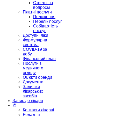
Ответы на
вопросы
Платні послуги
Положення
Перелік послуг
Собівартість
послуг
Доступні ліки
Формулярна
система
COVID-19 за
добу
Фінансовий план
Послуги з
медичного
огляду
Об'єкти оренди
Документи
Залишки
лікарських
засобів
Запис до лікаря
@
Контакти лікарні
Редакція