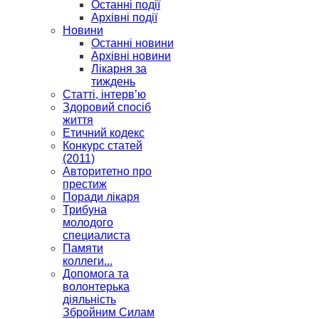
Останні події
Архівні події
Новини
Останні новини
Архівні новини
Лікарня за
тиждень
Статті, інтерв’ю
Здоровий спосіб
життя
Етичний кодекс
Конкурс статей
(2011)
Авторитетно про
престиж
Поради лікаря
Трибуна
молодого
специалиста
Памяти
коллеги...
Допомога та
волонтерька
діяльність
Збройним Силам