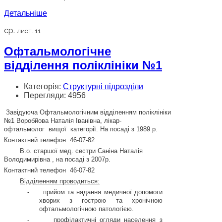
Детальніше
ср.
лист. 11
Офтальмологічне
відділення поліклініки №1
Категорія:
Структурні підрозділи
Перегляди: 4956
Завідуюча
Офтальмологічним
відділенням поліклініки
№1 Воробйова Наталія Іванівна, лікар-
офтальмолог
вищої
категорії.
Н
а посаді з 1989 р.
Контактний телефон
46-07-82
В.о. старшої мед. сестри Саніна Наталія
Володимирівна , на посаді з 2007р.
Контактний телефон
46-07-82
Відділенням проводиться:
-
прийом та надання медичної допомоги
хворих з гострою та хронічною
офтальмологічною патологією.
-
профілактичні огляди населення з