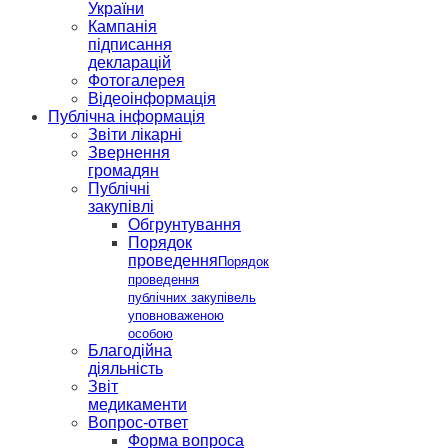
України
Кампанія
підписання
декларацій
Фотогалерея
Відеоінформація
Публічна інформація
Звіти лікарні
Звернення
громадян
Публічні
закупівлі
Обгрунтування
Порядок
проведення
Порядок
проведення
публічних закупівель
уповноваженою
особою
Благодійна
діяльність
Звіт
медикаменти
Вопрос-ответ
Форма вопроса