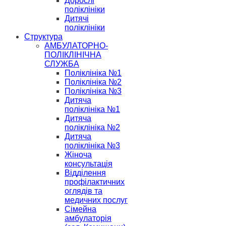
Дорослі
поліклініки
Дитячі
поліклініки
Структура
АМБУЛАТОРНО-
ПОЛІКЛІНІЧНА
СЛУЖБА
Поліклініка №1
Поліклініка №2
Поліклініка №3
Дитяча
поліклініка №1
Дитяча
поліклініка №2
Дитяча
поліклініка №3
Жіноча
консультація
Відділення
профілактичних
оглядів та
медичних послуг
Сімейна
амбулаторія