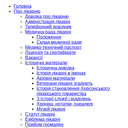
Головна
Про лікарню
Довідка про лікарню
Адміністрація лікарні
Телефонний довідник
Медична рада лікарні
Положення
Склад медичної ради
Медико-технічний паспорт
Ліцензія та сертифікати
Вакансії
Історичні матеріали
Історична довідка
Історія лікарні в іменах
Архівні матеріали
Ветерани лікарні згадують
Історія становлення Херсонського
лікарського товариства
З історії служб і відділень
Хроніка, нотатки, паралелі
Музей лікарні
Статут лікарні
Емблема лікарні
Прийом громадян