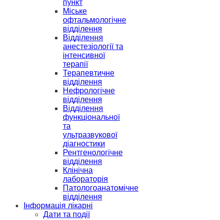
пункт
Міське
офтальмологічне
відділення
Відділення
анестезіології та
інтенсивної
терапії
Терапевтичне
відділення
Нефрологічне
відділення
Відділення
функціональної
та
ультразвукової
діагностики
Рентгенологічне
відділення
Клінічна
лабораторія
Патологоанатомічне
відділення
Інформація лікарні
Дати та події