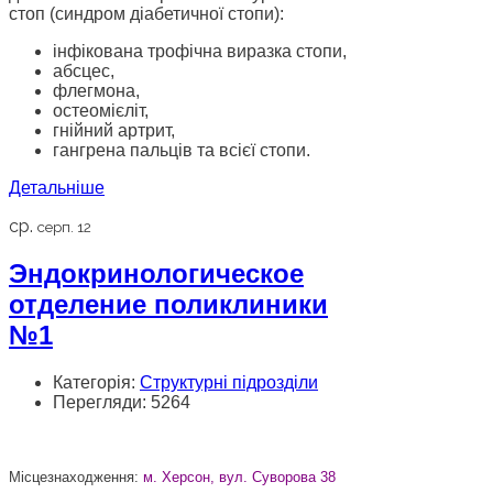
стоп (синдром діабетичної стопи):
інфікована трофічна виразка стопи,
абсцес,
флегмона,
остеомієліт,
гнійний артрит,
гангрена пальців та всієї стопи.
Детальніше
ср.
серп. 12
Эндокринологическое
отделение поликлиники
№1
Категорія:
Структурні підрозділи
Перегляди: 5264
Місцезнаходження:
м. Херсон, вул. Суворова 38