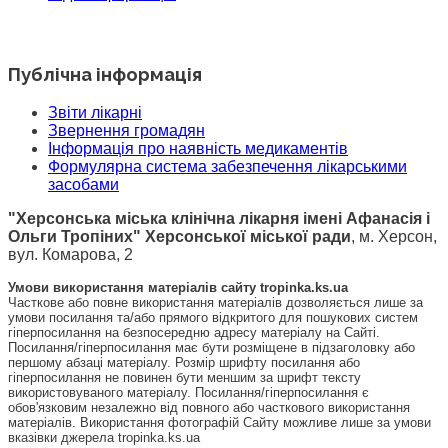
Публічна інформація
Звіти лікарні
Звернення громадян
Інформація про наявність медикаментів
Формулярна система забезпечення лікарськими
засобами
"Херсонська міська клінічна лікарня імені Афанасія і
Ольги Тропіних" Херсонської міської ради
, м. Херсон,
вул. Комарова, 2
Умови використання матеріалів сайту tropinka.ks.ua
Часткове або повне використання матеріалів дозволяється лише за
умови посилання та/або прямого відкритого для пошукових систем
гіперпосилання на безпосередню адресу матеріалу на Сайті.
Посилання/гіперпосилання має бути розміщене в підзаголовку або
першому абзаці матеріалу. Розмір шрифту посилання або
гіперпосилання не повинен бути меншим за шрифт тексту
використовуваного матеріалу. Посилання/гіперпосилання є
обов'язковим незалежно від повного або часткового використання
матеріалів. Використання фотографій Сайту можливе лише за умови
вказівки джерела tropinka.ks.ua