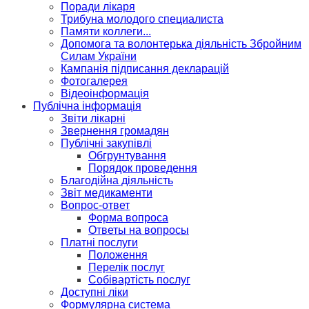
Поради лікаря
Трибуна молодого специалиста
Памяти коллеги...
Допомога та волонтерька діяльність Збройним
Силам України
Кампанія підписання декларацій
Фотогалерея
Відеоінформація
Публічна інформація
Звіти лікарні
Звернення громадян
Публічні закупівлі
Обгрунтування
Порядок проведення
Благодійна діяльність
Звіт медикаменти
Вопрос-ответ
Форма вопроса
Ответы на вопросы
Платні послуги
Положення
Перелік послуг
Собівартість послуг
Доступні ліки
Формулярна система