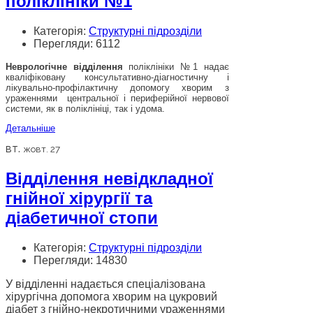
поліклініки №1
Категорія:
Структурні підрозділи
Перегляди: 6112
Неврологічне відділення
поліклініки №1 надає
кваліфіковану консультативно-діагностичну і
лікувально-профілактичну допомогу хворим з
ураженнями центральної і периферійної нервової
системи, як в поліклініці, так і удома.
Детальніше
вт.
жовт. 27
Відділення невідкладної
гнійної хірургії та
діабетичної стопи
Категорія:
Структурні підрозділи
Перегляди: 14830
У відділенні надається спеціалізована
хірургічна допомога хворим на цукровий
діабет з гнійно-некротичними ураженнями