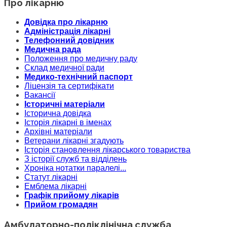
Про лікарню
Довідка про лікарню
Адміністрація лікарні
Телефонний довідник
Медична рада
Положення про медичну раду
Склад медичної ради
Медико-технічний паспорт
Ліцензія та сертифікати
Вакансії
Історичні матеріали
Історична довідка
Історія лікарні в іменах
Архівні матеріали
Ветерани лікарні згадують
Історія становлення лікарського товариства
З історії служб та відділень
Хроніка нотатки паралелі...
Статут лікарні
Емблема лікарні
Графік прийому лікарів
Прийом громадян
Амбулаторно-поліклінічна служба