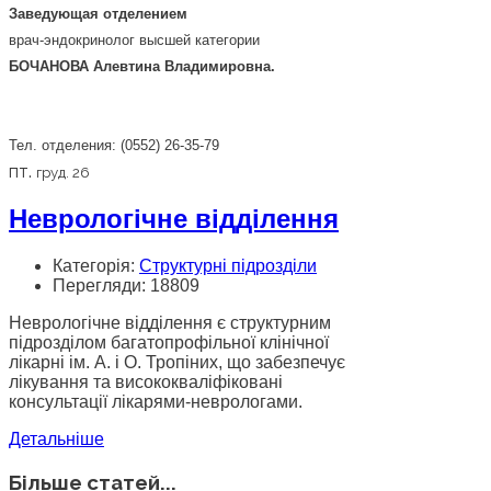
Заведующая отделением
врач-эндокринолог высшей категории
БОЧАНОВА Алевтина Владимировна.
Тел. отделения: (0552) 26-35-79
пт.
груд. 26
Неврологічне відділення
Категорія:
Структурні підрозділи
Перегляди: 18809
Неврологічне відділення є структурним
підрозділом багатопрофільної
клінічної
лікарні
ім. А. і О. Тропіних, що забезпечує
лікування та висококваліфіковані
консультації лікарями-неврологами.
Детальніше
Більше статей...