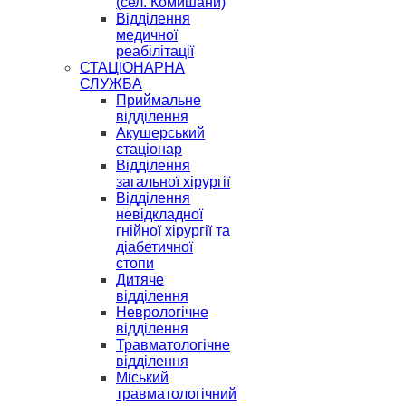
(сел. Комишани)
Відділення
медичної
реабілітації
СТАЦІОНАРНА
СЛУЖБА
Приймальне
відділення
Акушерський
стаціонар
Відділення
загальної хірургії
Відділення
невідкладної
гнійної хірургії та
діабетичної
стопи
Дитяче
відділення
Неврологічне
відділення
Травматологічне
відділення
Міський
травматологічний