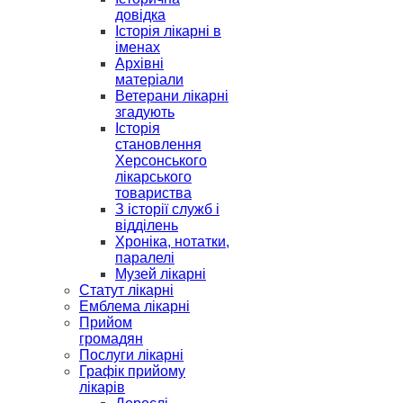
довідка
Історія лікарні в
іменах
Архівні
матеріали
Ветерани лікарні
згадують
Історія
становлення
Херсонського
лікарського
товариства
З історії служб і
відділень
Хроніка, нотатки,
паралелі
Музей лікарні
Статут лікарні
Емблема лікарні
Прийом
громадян
Послуги лікарні
Графік прийому
лікарів