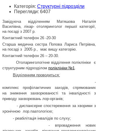
Категорія:
Структурні підрозділи
Перегляди: 6407
Завідуюча відділенням
Матяшова Наталія
Василівна, лікар- отоляринголог першої категорії,
на посаді з 2007 р.
Контактний телефон 26 -20-30
Старша медична сестра Попова Лариса Петрівна,
на посаді з
2005 р.,
має вищу категорію.
Контактний телефон 26 – 20-30.
Отоларингологічне відділення поліклініки
є
структурним підрозділом
поліклініки №1
.
Відділенням проводиться:
-
комплекс
профілактичних
заходів,
спрямованих
на зниження
захворюваності та інвалідності з
приводу захворювань лор-органів;
- диспансерне спостереження за хворими з
хронічною
лор.паатологією;
-
реабілітація інвалідів по слуху;
-
впровадження нових
лікарських
засобів
лікування отоларингологічних