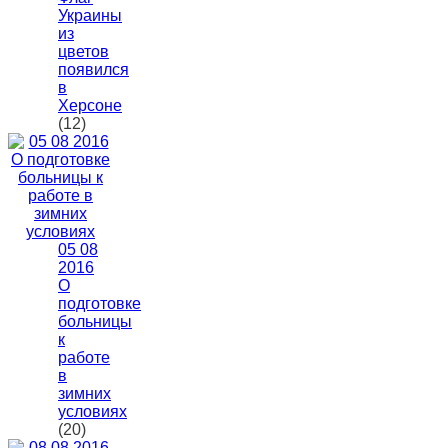
Украины
из
цветов
появился
в
Херсоне
(12)
05 08
2016
О
подготовке
больницы
к
работе
в
зимних
условиях
(20)