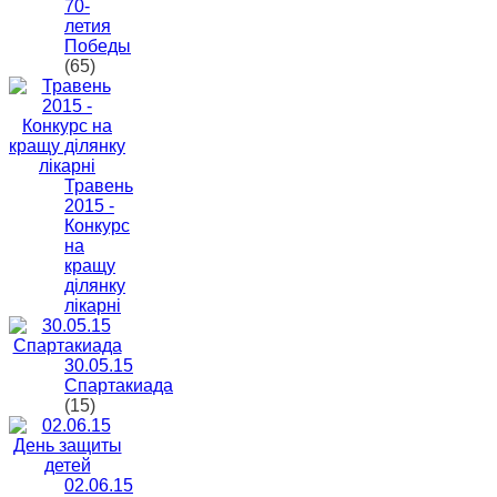
70-
летия
Победы
(65)
Травень
2015 -
Конкурс
на
кращу
ділянку
лікарні
30.05.15
Спартакиада
(15)
02.06.15