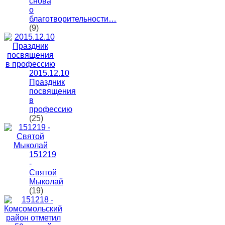
снова
о
благотворительности…
(9)
2015.12.10
Праздник
посвящения
в
профессию
(25)
151219
-
Святой
Мыколай
(19)