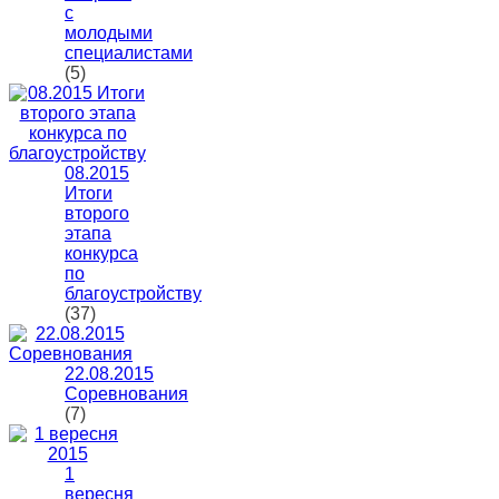
с
молодыми
специалистами
(5)
08.2015
Итоги
второго
этапа
конкурса
по
благоустройству
(37)
22.08.2015
Соревнования
(7)
1
вересня