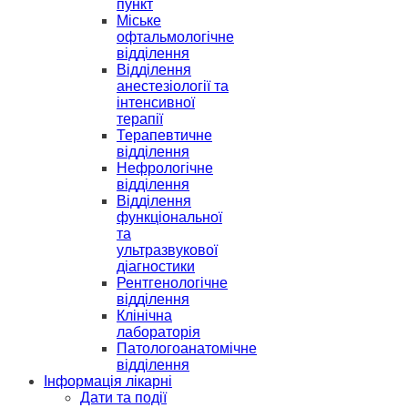
пункт
Міське
офтальмологічне
відділення
Відділення
анестезіології та
інтенсивної
терапії
Терапевтичне
відділення
Нефрологічне
відділення
Відділення
функціональної
та
ультразвукової
діагностики
Рентгенологічне
відділення
Клінічна
лабораторія
Патологоанатомічне
відділення
Інформація лікарні
Дати та події