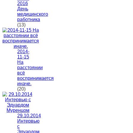
2016
День
медицинского
работника
(13)
2014-
11-15
На
расстоянии
всё
воспринимается
иначе.
(20)
29.10.2014
Интервью
с
Эдуардом