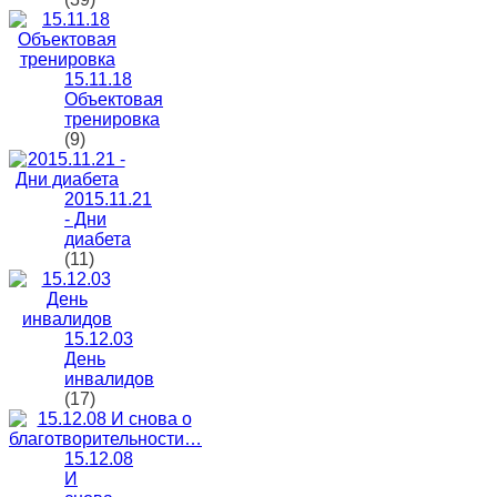
15.11.18
Объектовая
тренировка
(9)
2015.11.21
- Дни
диабета
(11)
15.12.03
День
инвалидов
(17)
15.12.08
И