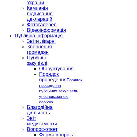
України
Кампанія
підписання
декларацій
Фотогалерея
Відеоінформація
Публічна інформація
Звіти лікарні
Звернення
громадян
Публічні
закупівлі
Обгрунтування
Порядок
проведення
Порядок
проведення
публічних закупівель
уповноваженою
особою
Благодійна
діяльність
Звіт
медикаменти
Вопрос-ответ
Форма вопроса