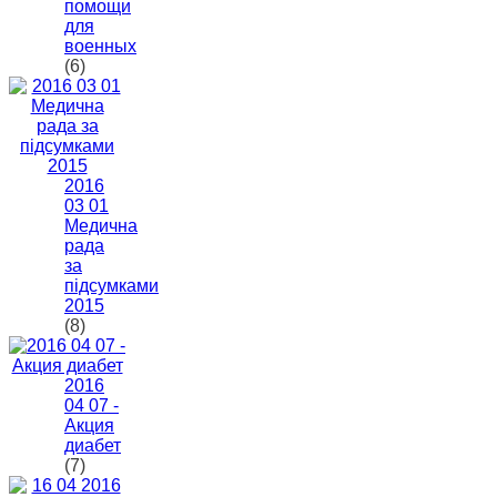
помощи
для
военных
(6)
2016
03 01
Медична
рада
за
підсумками
2015
(8)
2016
04 07 -
Акция
диабет
(7)