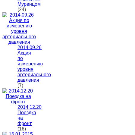
Муренцом
(24)
2014.09.26
Акция
по
измерению
уровня
артериального
давления
(7)
2014.12.20
Поездка
на
фронт
(16)