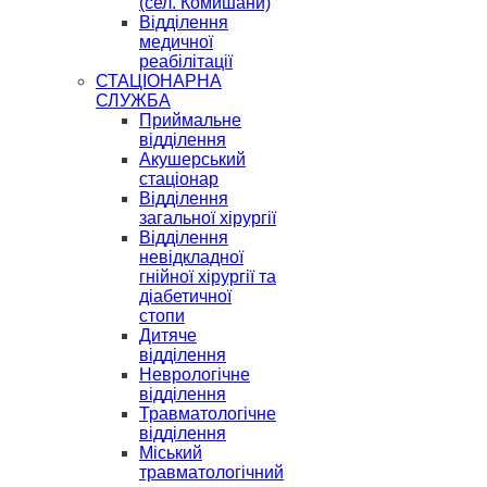
(сел. Комишани)
Відділення
медичної
реабілітації
СТАЦІОНАРНА
СЛУЖБА
Приймальне
відділення
Акушерський
стаціонар
Відділення
загальної хірургії
Відділення
невідкладної
гнійної хірургії та
діабетичної
стопи
Дитяче
відділення
Неврологічне
відділення
Травматологічне
відділення
Міський
травматологічний