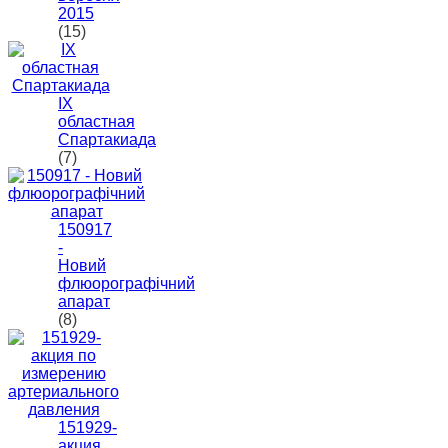
2015
(15)
IХ
областная
Спартакиада
(7)
150917
-
Новий
флюорографічний
апарат
(8)
151929-
акция