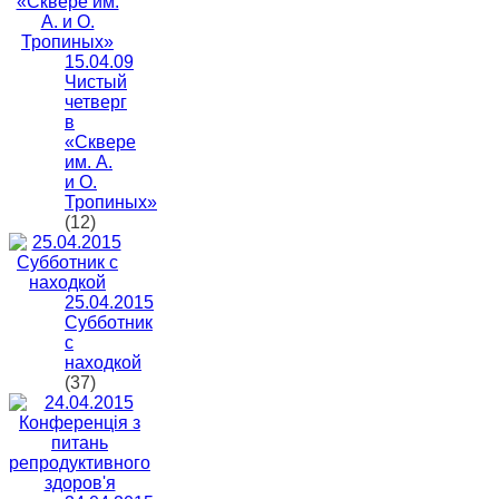
15.04.09
Чистый
четверг
в
«Сквере
им. А.
и О.
Тропиных»
(12)
25.04.2015
Субботник
с
находкой
(37)