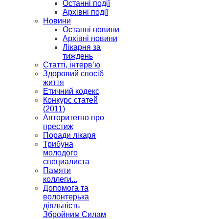
Останні події
Архівні події
Новини
Останні новини
Архівні новини
Лікарня за
тиждень
Статті, інтерв’ю
Здоровий спосіб
життя
Етичний кодекс
Конкурс статей
(2011)
Авторитетно про
престиж
Поради лікаря
Трибуна
молодого
специалиста
Памяти
коллеги...
Допомога та
волонтерька
діяльність
Збройним Силам