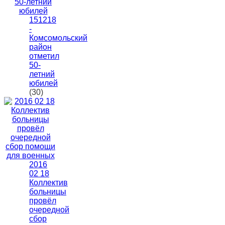
151218
-
Комсомольский
район
отметил
50-
летний
юбилей
(30)
2016
02 18
Коллектив
больницы
провёл
очередной
сбор