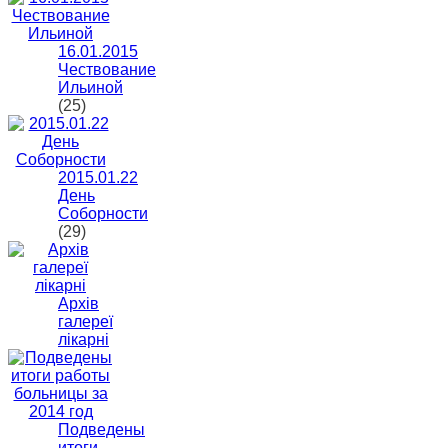
16.01.2015
Чествование
Ильиной
(25)
2015.01.22
День
Соборности
(29)
Архів
галереї
лікарні
Подведены
итоги