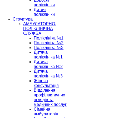
Дорослі
поліклініки
Дитячі
поліклініки
Структура
АМБУЛАТОРНО-
ПОЛІКЛІНІЧНА
СЛУЖБА
Поліклініка №1
Поліклініка №2
Поліклініка №3
Дитяча
поліклініка №1
Дитяча
поліклініка №2
Дитяча
поліклініка №3
Жіноча
консультація
Відділення
профілактичних
оглядів та
медичних послуг
Сімейна
амбулаторія