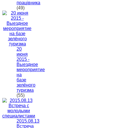
працівника
(49)
20
июня
2015 -
Выездное
мероприятие
на
базе
зелёного
туризма
(55)
2015.08.13
Встреча