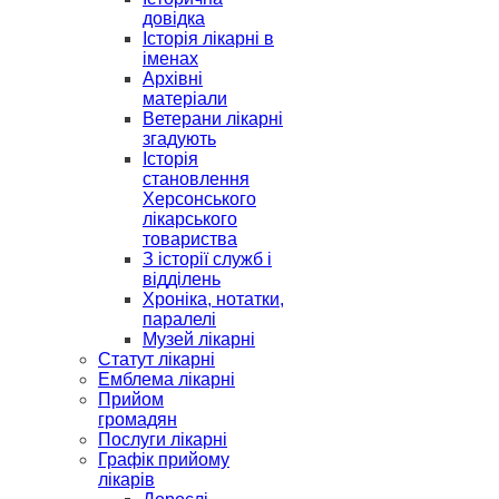
довідка
Історія лікарні в
іменах
Архівні
матеріали
Ветерани лікарні
згадують
Історія
становлення
Херсонського
лікарського
товариства
З історії служб і
відділень
Хроніка, нотатки,
паралелі
Музей лікарні
Статут лікарні
Емблема лікарні
Прийом
громадян
Послуги лікарні
Графік прийому
лікарів