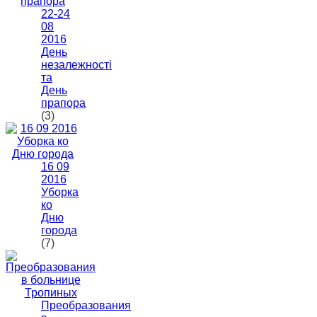
22-24
08
2016
День
незалежності
та
День
прапора
(3)
16 09
2016
Уборка
ко
Дню
города
(7)
Преобразования