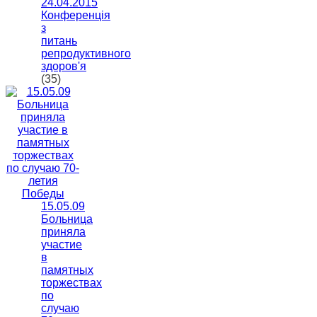
24.04.2015
Конференція
з
питань
репродуктивного
здоров'я
(35)
15.05.09
Больница
приняла
участие
в
памятных
торжествах
по
случаю