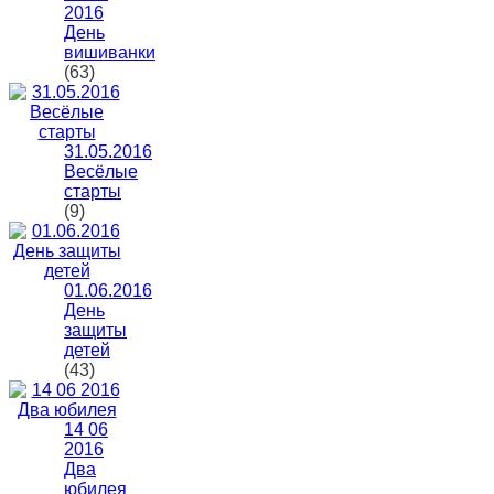
2016
День
вишиванки
(63)
31.05.2016
Весёлые
старты
(9)
01.06.2016
День
защиты
детей
(43)
14 06
2016
Два
юбилея