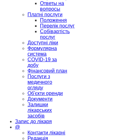
Ответы на
вопросы
Платні послуги
Положення
Перелік послуг
Собівартість
послуг
Доступні ліки
Формулярна
система
COVID-19 за
добу
Фінансовий план
Послуги з
медичного
огляду
Об'єкти оренди
Документи
Залишки
лікарських
засобів
Запис до лікаря
@
Контакти лікарні
Редакція