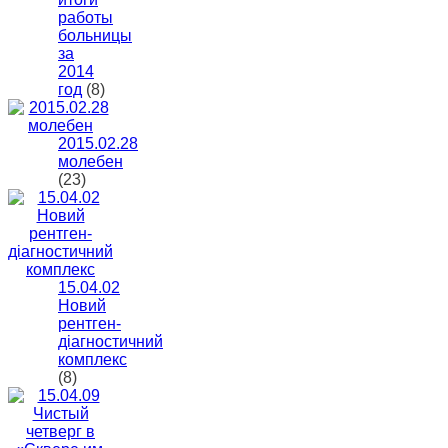
работы
больницы
за
2014
год
(8)
2015.02.28
молебен
(23)
15.04.02
Новий
рентген-
діагностичний
комплекс
(8)