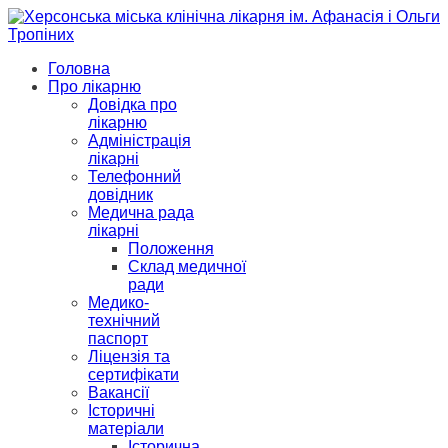
Головна
Про лікарню
Довідка про
лікарню
Адміністрація
лікарні
Телефонний
довідник
Медична рада
лікарні
Положення
Склад медичної
ради
Медико-
технічний
паспорт
Ліцензія та
сертифікати
Вакансії
Історичні
матеріали
Історична