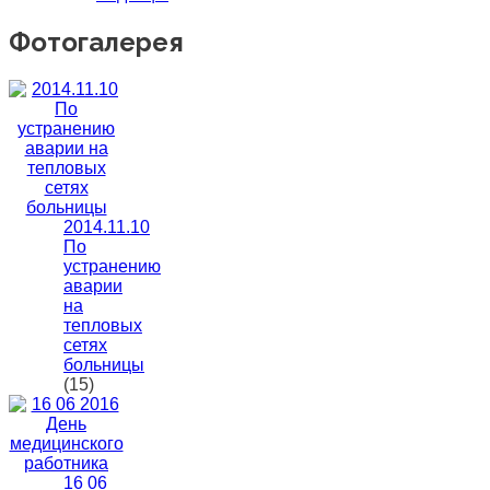
Фотогалерея
2014.11.10
По
устранению
аварии
на
тепловых
сетях
больницы
(15)
16 06