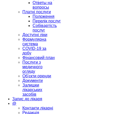
Ответы на
вопросы
Платні послуги
Положення
Перелік послуг
Собівартість
послуг
Доступні ліки
Формулярна
система
COVID-19 за
добу
Фінансовий план
Послуги з
медичного
огляду
Об'єкти оренди
Документи
Залишки
лікарських
засобів
Запис до лікаря
@
Контакти лікарні
Редакція