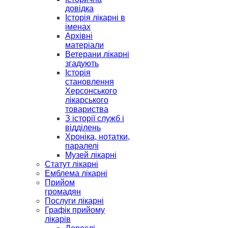
довідка
Історія лікарні в
іменах
Архівні
матеріали
Ветерани лікарні
згадують
Історія
становлення
Херсонського
лікарського
товариства
З історії служб і
відділень
Хроніка, нотатки,
паралелі
Музей лікарні
Статут лікарні
Емблема лікарні
Прийом
громадян
Послуги лікарні
Графік прийому
лікарів