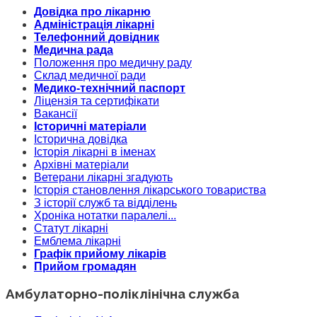
Довідка про лікарню
Адміністрація лікарні
Телефонний довідник
Медична рада
Положення про медичну раду
Склад медичної ради
Медико-технічний паспорт
Ліцензія та сертифікати
Вакансії
Історичні матеріали
Історична довідка
Історія лікарні в іменах
Архівні матеріали
Ветерани лікарні згадують
Історія становлення лікарського товариства
З історії служб та відділень
Хроніка нотатки паралелі...
Статут лікарні
Емблема лікарні
Графік прийому лікарів
Прийом громадян
Амбулаторно-поліклінічна служба