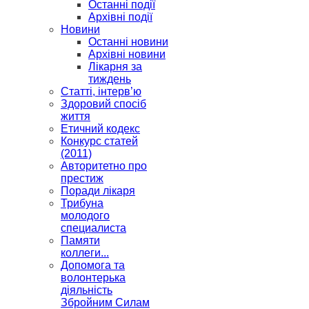
Останні події
Архівні події
Новини
Останні новини
Архівні новини
Лікарня за
тиждень
Статті, інтерв’ю
Здоровий спосіб
життя
Етичний кодекс
Конкурс статей
(2011)
Авторитетно про
престиж
Поради лікаря
Трибуна
молодого
специалиста
Памяти
коллеги...
Допомога та
волонтерька
діяльність
Збройним Силам