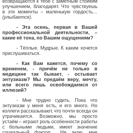
возвращаются к тебе с заметным стойким
улучшением, благодарят. Что чувствуешь
в эти моменты – маленькую гордость…
(улыбается).
- Эта осень, первая в Вашей
профессиональной деятельности, –
какие её тона, по Вашим ощущениям?
- Тёплые. Мудрые. К каким хочется
прислушиваться.
- Как Вам кажется, почему со
временем, - причём не только в
медицине так бывает, - остывает
энтузиазм? Мы предаём веру, мечту,
или всего лишь освобождаемся от
иллюзий?
- Мне трудно судить. Пока что
энтузиазм у меня есть, и его много. Но
коллеги рассказывают, что почти всегда он
утрачивается. Возможно, мы просто
устаём – играют роль особенности работы
с больными людьми, имеет значение
социальный фактор… Не знаю, мне