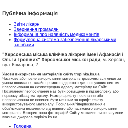
Публічна інформація
Звіти лікарні
Звернення громадян
Інформація про наявність медикаментів
Формулярна система забезпечення лікарськими
засобами
"Херсонська міська клінічна лікарня імені Афанасія і
Ольги Тропіних" Херсонської міської ради
, м. Херсон,
вул. Комарова, 2
Умови використання матеріалів сайту tropinka.ks.ua
Часткове або повне використання матеріалів дозволяється лише за
умови посилання та/або прямого відкритого для пошукових систем
гіперпосилання на безпосередню адресу матеріалу на Сайті.
Посилання/гіперпосилання має бути розміщене в підзаголовку або
першому абзаці матеріалу. Розмір шрифту посилання або
гіперпосилання не повинен бути меншим за шрифт тексту
використовуваного матеріалу. Посилання/гіперпосилання є
обов'язковим незалежно від повного або часткового використання
матеріалів. Використання фотографій Сайту можливе лише за умови
вказівки джерела tropinka.ks.ua
Головна