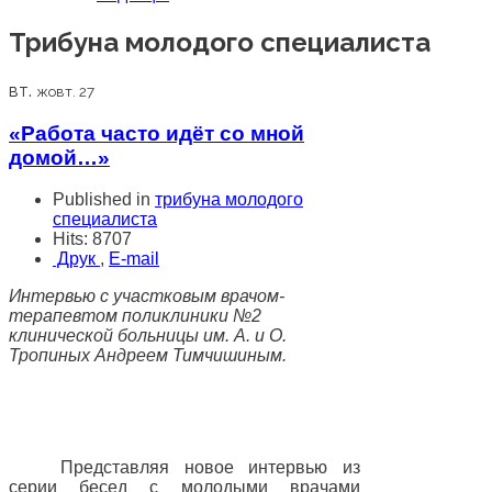
Трибуна молодого специалиста
вт.
жовт. 27
«Работа часто идёт со мной
домой…»
Published in
трибуна молодого
специалиста
Hits: 8707
Друк
,
E-mail
Интервью с участковым врачом-
терапевтом поликлиники №2
клинической больницы им. А. и О.
Тропиных Андреем Тимчишиным.
Представляя новое интервью из
серии бесед с молодыми врачами