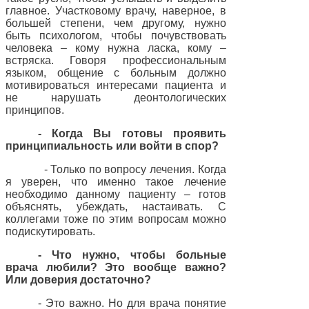
главное. Участковому врачу, наверное, в
большей степени, чем другому, нужно
быть психологом, чтобы почувствовать
человека – кому нужна ласка, кому –
встряска. Говоря профессиональным
языком, общение с больным должно
мотивироваться интересами пациента и
не нарушать деонтологических
принципов.
- Когда Вы готовы проявить
принципиальность или войти в спор?
- Только по вопросу лечения. Когда
я уверен, что именно такое лечение
необходимо данному пациенту – готов
объяснять, убеждать, настаивать. С
коллегами тоже по этим вопросам можно
подискутировать.
- Что нужно, чтобы больные
врача любили? Это вообще важно?
Или доверия достаточно?
- Это важно. Но для врача понятие