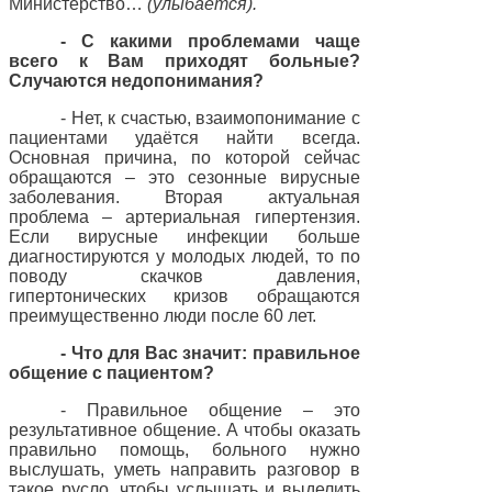
Министерство…
(улыбается).
- С какими проблемами чаще
всего к Вам приходят больные?
Случаются недопонимания?
- Нет, к счастью, взаимопонимание с
пациентами удаётся найти всегда.
Основная причина, по которой сейчас
обращаются – это сезонные вирусные
заболевания. Вторая актуальная
проблема – артериальная гипертензия.
Если вирусные инфекции больше
диагностируются у молодых людей, то по
поводу скачков давления,
гипертонических кризов обращаются
преимущественно люди после 60 лет.
- Что для Вас значит: правильное
общение с пациентом?
- Правильное общение – это
результативное общение. А чтобы оказать
правильно помощь, больного нужно
выслушать, уметь направить разговор в
такое русло, чтобы услышать и выделить