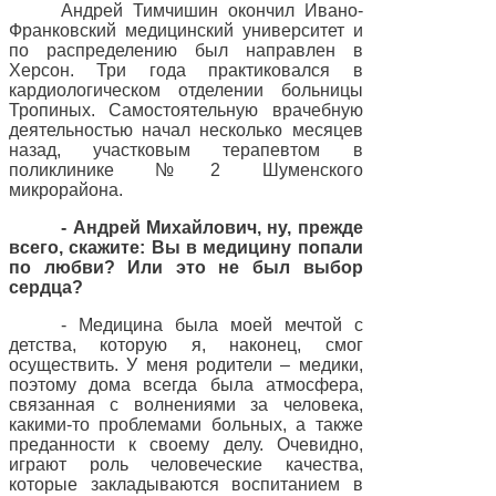
Андрей Тимчишин окончил Ивано-
Франковский медицинский университет и
по распределению был направлен в
Херсон. Три года практиковался в
кардиологическом отделении больницы
Тропиных. Самостоятельную врачебную
деятельностью начал несколько месяцев
назад, участковым терапевтом в
поликлинике №2 Шуменского
микрорайона.
- Андрей Михайлович, ну, прежде
всего, скажите: Вы в медицину попали
по любви? Или это не был выбор
сердца?
- Медицина была моей мечтой с
детства, которую я, наконец, смог
осуществить. У меня родители – медики,
поэтому дома всегда была атмосфера,
связанная с волнениями за человека,
какими-то проблемами больных, а также
преданности к своему делу. Очевидно,
играют роль человеческие качества,
которые закладываются воспитанием в