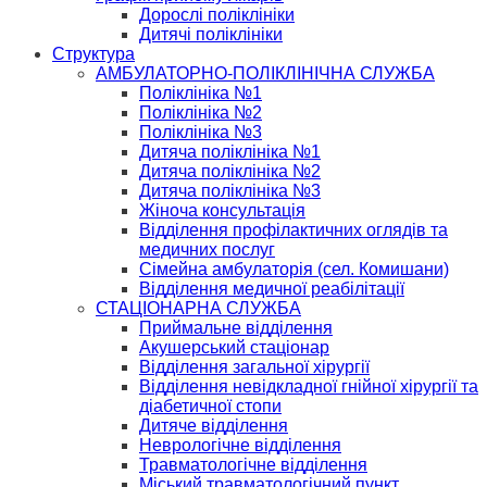
Дорослі поліклініки
Дитячі поліклініки
Структура
АМБУЛАТОРНО-ПОЛІКЛІНІЧНА СЛУЖБА
Поліклініка №1
Поліклініка №2
Поліклініка №3
Дитяча поліклініка №1
Дитяча поліклініка №2
Дитяча поліклініка №3
Жіноча консультація
Відділення профілактичних оглядів та
медичних послуг
Сімейна амбулаторія (сел. Комишани)
Відділення медичної реабілітації
СТАЦІОНАРНА СЛУЖБА
Приймальне відділення
Акушерський стаціонар
Відділення загальної хірургії
Відділення невідкладної гнійної хірургії та
діабетичної стопи
Дитяче відділення
Неврологічне відділення
Травматологічне відділення
Міський травматологічний пункт