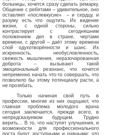
больницы, хочется сразу сделать ремарку.
Общение с ребятами – удивительное, оно
оставляет «послевкусие» – и сердцу, и
разуму есть что ощутить. Их видение
жизни, с одной стороны, сильно
контрастирует с сегодняшним
положением дел в стране, чертами
времени, с другой – даёт этому времени
слой одухотворённости и шанс. Их
искренность, необусловленность,
свежесть мышления, неразочарованная
доброта – вызывают такой
эмоциональный резонанс, что хочется
непременно начать что-то совершать, что
позволило бы этому потенциалу расти, а
не прозябать.
Только начиная свой путь в
профессии
, многие из них ощущают,
что
главная проблема молодого врача
сегодня заключается, прежде всего, в
непредсказуемом будущем. Трудно
верить… В то, что наступят улучшения, и
возможности для профессионального
роста будут доступными и равными; что