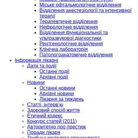
Міське офтальмологічне відділення
Відділення анестезіології та інтенсивної
терапії
Терапевтичне відділення
Нефрологічне відділення
Відділення функціональної та
ультразвукової діагностики
Рентгенологічне відділення
Клінічна лабораторія
Патологоанатомічне відділення
Інформація лікарні
Дати та події
Останні події
Архівні події
Новини
Останні новини
Архівні новини
Лікарня за тиждень
Статті, інтерв’ю
Здоровий спосіб життя
Етичний кодекс
Конкурс статей (2011)
Авторитетно про престиж
Поради лікаря
Трибуна молодого специалиста