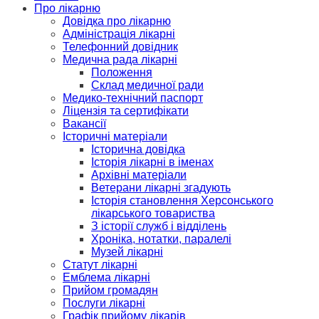
Про лікарню
Довідка про лікарню
Адміністрація лікарні
Телефонний довідник
Медична рада лікарні
Положення
Склад медичної ради
Медико-технічний паспорт
Ліцензія та сертифікати
Вакансії
Історичні матеріали
Історична довідка
Історія лікарні в іменах
Архівні матеріали
Ветерани лікарні згадують
Історія становлення Херсонського
лікарського товариства
З історії служб і відділень
Хроніка, нотатки, паралелі
Музей лікарні
Статут лікарні
Емблема лікарні
Прийом громадян
Послуги лікарні
Графік прийому лікарів