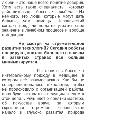
любви – это чаще всего понятие доверия.
Хотя есть такие специалисты, которых
действительно больные
любят
. Их
немного, это люди, которые могут дать
больше, чем помощь. Человеческий
контакт вряд ли когда-то утратит своё
значение в лечебном процессе и вообще
в медицине.
- Не смотря на стремительное
развитие технологий? Сегодня роботы
оперируют, контакт больного с врачом
в развитых странах всё больше
минимизируется…
- Я склоняюсь больше к
интегральному подходу в медицине, в
котором всё взаимосвязано. Как бы не
совершенствовались технологии, чтобы
не происходило с организацией работы,
врач будет оставаться ведущим звеном в
этой цепи… Речь идёт о понятии мастера,
об искусстве врача, за которым
скрывается огромное человеческое
начало и глубоко развитая природа