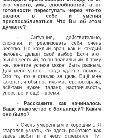
его чувств, ума, способностей, а от
готовности переступать через что-то
важное в себе и умения
приспосабливаться. Что Вы об этом
думаете?
- Ситуация, действительно,
сложная, и реализовать себя очень
нелегко. Но каждый врач, как и каждый
человек, делает свой выбор. Если этот
выбор честный, то он правильный. К тому
же, понятие успеха может быть разным.
Для меня успех – когда удаётся помочь.
Это то, что я ставлю за цель. Ещё мне
кажется, чтобы постичь мастерство врача,
всё-таки нужен талант, настойчивость,
упорство, и ещё – время.
- Расскажите, как начиналось
Ваше знакомство с больницей? Каким
оно было?
-
Очень умеренным и хорошим... Я
старался узнать, как здесь работают, как
здесь любят и к чему стремятся. Тут