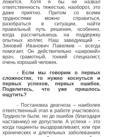
ложится. Хотя я бы не назвал
ответственность тяжестью, наоборот, это
даже приятно. Притом со всеми
трудностями можно справиться,
разобраться в ситуации, найти
правильный путь решения, особенно,
когда рассчитываешь на поддержку
опытных коллег. Наш заведующий –
Зиновий Иванович Павелкив – всегда
помогает. Он действительно «широкий»
врач, грамотный, тонкий специалист,
очень хороший человек.
- Если мы говорим о первых
сложностях, то нужно коснуться и
первых успехов, первых ошибок.
Поделитесь, что уже пришлось
ощутить?
- Постановка диагноза – наиболее
ответственный этап в работе участкового.
Трудности были, но до ошибок (благодаря
наставнику) не допустили. А успехи – это
когда пациенты выздоравливают, или при
хронических и длительных заболеваниях