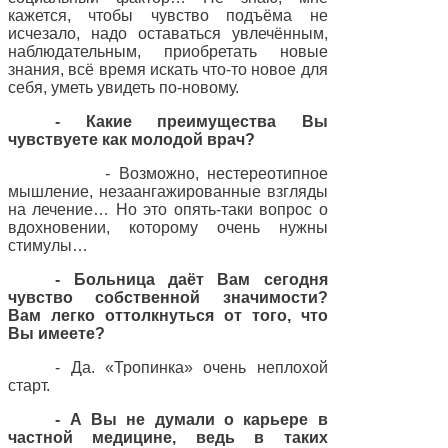
кажется, чтобы чувство подъёма не
исчезало, надо оставаться увлечённым,
наблюдательным, приобретать новые
знания, всё время искать что-то новое для
себя, уметь увидеть по-новому.
- Какие преимущества Вы
чувствуете как молодой врач?
- Возможно, нестереотипное
мышление, незаангажированные взгляды
на лечение… Но это опять-таки вопрос о
вдохновении, которому очень нужны
стимулы…
- Больница даёт Вам сегодня
чувство собственной значимости?
Вам легко оттолкнуться от того, что
Вы имеете?
- Да. «Тропинка» очень неплохой
старт.
- А Вы не думали о карьере в
частной медицине, ведь в таких