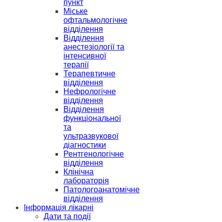
пункт
Міське
офтальмологічне
відділення
Відділення
анестезіології та
інтенсивної
терапії
Терапевтичне
відділення
Нефрологічне
відділення
Відділення
функціональної
та
ультразвукової
діагностики
Рентгенологічне
відділення
Клінічна
лабораторія
Патологоанатомічне
відділення
Інформація лікарні
Дати та події