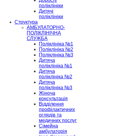
Дорослі
поліклініки
Дитячі
поліклініки
Структура
АМБУЛАТОРНО-
ПОЛІКЛІНІЧНА
СЛУЖБА
Поліклініка №1
Поліклініка №2
Поліклініка №3
Дитяча
поліклініка №1
Дитяча
поліклініка №2
Дитяча
поліклініка №3
Жіноча
консультація
Відділення
профілактичних
оглядів та
медичних послуг
Сімейна
амбулаторія