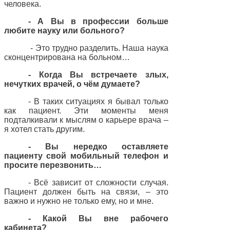
человека.
- А Вы в профессии больше
любите науку или больного?
- Это трудно разделить. Наша наука
сконцентрирована на больном…
- Когда Вы встречаете злых,
нечутких врачей, о чём думаете?
- В таких ситуациях я бывал только
как пациент. Эти моменты меня
подталкивали к мыслям о карьере врача –
я хотел стать другим.
- Вы нередко оставляете
пациенту свой мобильный телефон и
просите перезвонить…
- Всё зависит от сложности случая.
Пациент должен быть на связи, – это
важно и нужно не только ему, но и мне.
- Какой Вы вне рабочего
кабинета?