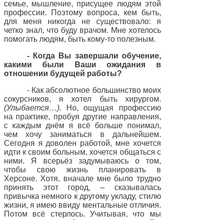
семье, мышление, присущее людям этой
профессии. Поэтому вопроса, кем быть,
для меня никогда не существовало: я
четко знал, что буду врачом. Мне хотелось
помогать людям, быть кому-то полезным.
- Когда Вы завершали обучение,
какими были Ваши ожидания в
отношении будущей работы?
- Как абсолютное большинство моих
сокурсников, я хотел быть хирургом.
(Улыбается…).
Но, ощущая профессию
на практике, пробуя другие направления,
с каждым днём я всё больше понимал,
чем хочу заниматься в дальнейшем.
Сегодня я доволен работой, мне хочется
идти к своим больным, хочется общаться с
ними. Я всерьёз задумываюсь о том,
чтобы свою жизнь планировать в
Херсоне. Хотя, вначале мне было трудно
принять этот город, – сказывалась
привычка немного к другому укладу, стилю
жизни, я имею ввиду ментальные отличия.
Потом всё стерлось. Учитывая, что мы