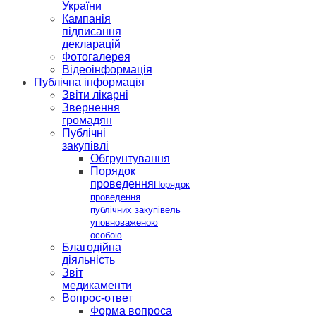
України
Кампанія
підписання
декларацій
Фотогалерея
Відеоінформація
Публічна інформація
Звіти лікарні
Звернення
громадян
Публічні
закупівлі
Обгрунтування
Порядок
проведення
Порядок
проведення
публічних закупівель
уповноваженою
особою
Благодійна
діяльність
Звіт
медикаменти
Вопрос-ответ
Форма вопроса