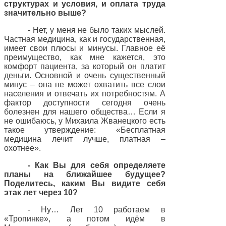
структурах и условия, и оплата труда
значительно выше?
- Нет, у меня не было таких мыслей.
Частная медицина, как и государственная,
имеет свои плюсы и минусы. Главное её
преимущество, как мне кажется, это
комфорт пациента, за который он платит
деньги. Основной и очень существенный
минус – она не может охватить все слои
населения и отвечать их потребностям. А
фактор доступности сегодня очень
болезнен для нашего общества… Если я
не ошибаюсь, у Михаила Жванецкого есть
такое утверждение: «Бесплатная
медицина лечит лучше, платная –
охотнее».
- Как Вы для себя определяете
планы на ближайшее будущее?
Поделитесь, каким Вы видите себя
этак лет через 10?
- Ну… Лет 10 работаем в
«Тропинке», а потом идём в