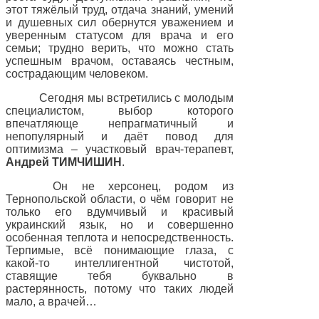
этот тяжёлый труд, отдача знаний, умений
и душевных сил обернутся уважением и
уверенным статусом для врача и его
семьи; трудно верить, что можно стать
успешным врачом, оставаясь честным,
сострадающим человеком.
Сегодня мы встретились с молодым
специалистом, выбор которого
впечатляюще непрагматичный и
непопулярный и даёт повод для
оптимизма – участковый врач-терапевт,
Андрей ТИМЧИШИН
.
Он не херсонец, родом из
Тернопольской области, о чём говорит не
только его вдумчивый и красивый
украинский язык, но и совершенно
особенная теплота и непосредственность.
Терпимые, всё понимающие глаза, с
какой-то интеллигентной чистотой,
ставящие тебя буквально в
растерянность, потому что таких людей
мало, а врачей…