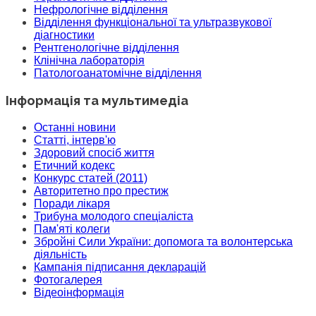
Нефрологічне відділення
Відділення функціональної та ультразвукової
діагностики
Рентгенологічне відділення
Клінічна лабораторія
Патологоанатомічне відділення
Інформація та мультимедіа
Останні новини
Статті, інтерв'ю
Здоровий спосіб життя
Етичний кодекс
Конкурс статей (2011)
Авторитетно про престиж
Поради лікаря
Трибуна молодого спеціаліста
Пам'яті колеги
Збройні Сили України: допомога та волонтерська
діяльність
Кампанія підписання декларацій
Фотогалерея
Відеоінформація