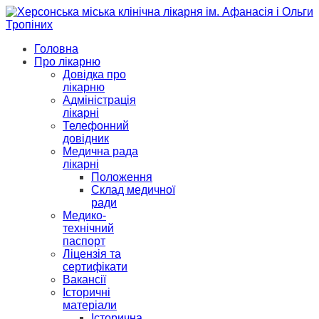
Головна
Про лікарню
Довідка про
лікарню
Адміністрація
лікарні
Телефонний
довідник
Медична рада
лікарні
Положення
Склад медичної
ради
Медико-
технічний
паспорт
Ліцензія та
сертифікати
Вакансії
Історичні
матеріали
Історична