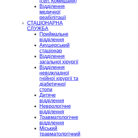
(сел. Комишани)
Відділення
медичної
реабілітації
СТАЦІОНАРНА
СЛУЖБА
Приймальне
відділення
Акушерський
стаціонар
Відділення
загальної хірургії
Відділення
невідкладної
гнійної хірургії та
діабетичної
стопи
Дитяче
відділення
Неврологічне
відділення
Травматологічне
відділення
Міський
травматологічний